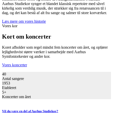
Aarhus Studiekor synger et blandet klassisk repertoire med såvel
kirkelig som verdslig musik, der strækker sig fra renæssancen til i
dag, og det kan bestå af alt fra sange og salmer til store korværker.
Læs mere om vores historie
Vores kor
Kort om koncerter
Koret afholder som regel mindst fem koncerter om året, og opfører
lejlighedsvist større værker i samarbejde med Aarhus
Symfoniorkester og andre kor.
Vores koncerter
40
Antal sangere
1953
Etableret
5
+
Koncerter om året
Vil du være en del af Aarhus Studiekor?