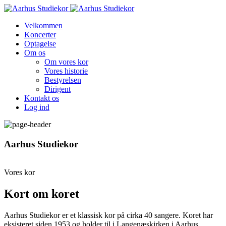
Velkommen
Koncerter
Optagelse
Om os
Om vores kor
Vores historie
Bestyrelsen
Dirigent
Kontakt os
Log ind
Aarhus Studiekor
Vores kor
Kort om koret
Aarhus Studiekor er et klassisk kor på cirka 40 sangere. Koret har
eksisteret siden 1953 og holder til i Langenæskirken i Aarhus.